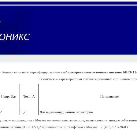
т Вашему вниманию сертифицированные
cтабилизированные источники питания БПС6 12-
Технические характеристики стабилизированных источников пит
Напр. U,в
Ток I, А
Применение
2
1,2
Для видеокамер, замков, мониторов
циклу производства в Москве мы имеем оперативность, независимость, низкую себестоимост
чников питания БПС6 12-1,2 принимаются по телефонам в Москве: +7 (495) 971-28-03