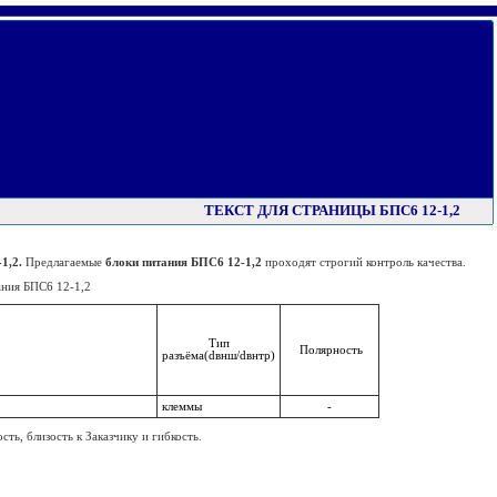
ТЕКСТ ДЛЯ СТРАНИЦЫ БПС6 12-1,2
1,2.
Предлагаемые
блоки питания
БПС6 12-1,2
проходят строгий контроль качества.
ания БПС6 12-1,2
Тип
Полярность
разъёма(dвнш/dвнтр)
клеммы
-
ь, близость к Заказчику и гибкость.